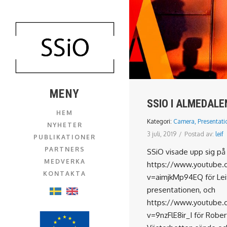
MENY
SSIO I ALMEDALE
HEM
Kategori:
Camera
,
Presentati
NYHETER
3 juli, 2019
/
Postad av:
leif
PUBLIKATIONER
PARTNERS
SSiO visade upp sig på
MEDVERKA
https://www.youtube.
KONTAKTA
v=aimjkMp94EQ för Leif
presentationen, och
https://www.youtube.
v=9nzFlE8ir_I för Robert