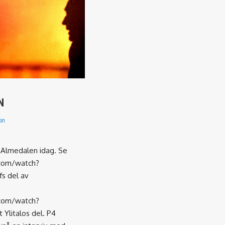
N
on
 Almedalen idag. Se
com/watch?
s del av
com/watch?
 Ylitalos del. P4