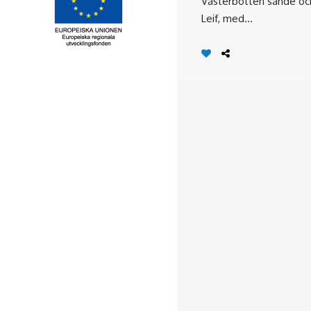
Västerbotten sände oc
Leif, med...