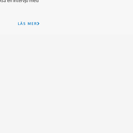
kså en intervju med
LÄS MER