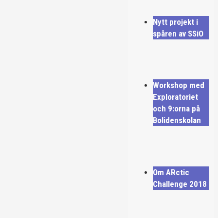
Nytt projekt i
spåren av SSiO
Workshop med
Exploratoriet
och 9:orna på
Bolidenskolan
Om ARctic
Challenge 2018