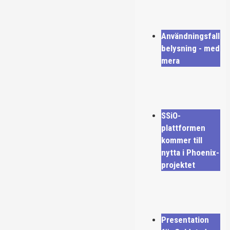
Användningsfall
belysning - med
mera
SSiO-
plattformen
kommer till
nytta i Phoenix-
projektet
Presentation