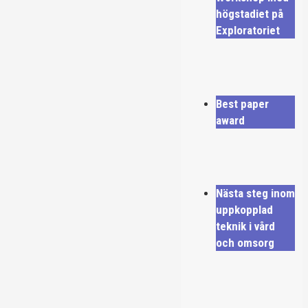
högstadiet på
Exploratoriet
Best paper
award
Nästa steg inom
uppkopplad
teknik i vård
och omsorg