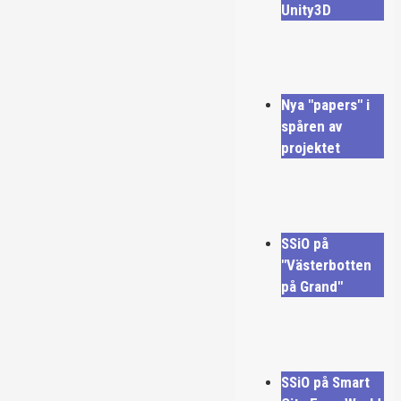
Unity3D
Nya "papers" i
spåren av
projektet
SSiO på
"Västerbotten
på Grand"
SSiO på Smart