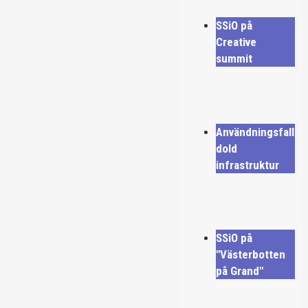
SSiO på
Creative
summit
Användningsfall
dold
infrastruktur
SSiO på
"Västerbotten
på Grand"