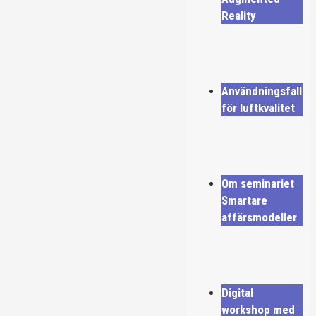
Reality
Användningsfall
för luftkvalitet
Om seminariet
Smartare
affärsmodeller
Digital
workshop med