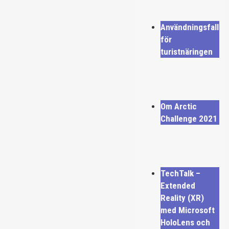
Användningsfall
för
turistnäringen
Om Arctic
Challenge 2021
TechTalk –
Extended
Reality (XR)
med Microsoft
HoloLens och