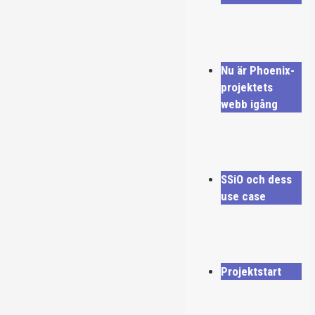
Nu är Phoenix-
projektets
webb igång
SSiO och dess
use case
Projektstart