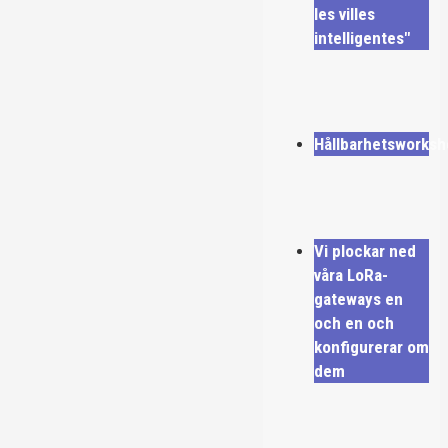
les villes
intelligentes"
Hållbarhetsworksh
Vi plockar ned
våra LoRa-
gateways en
och en och
konfigurerar om
dem