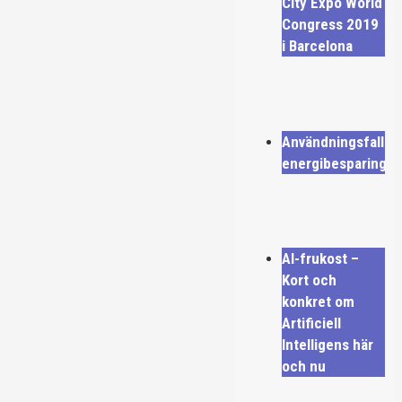
City Expo World
Congress 2019
i Barcelona
Användningsfall
energibesparing
AI-frukost –
Kort och
konkret om
Artificiell
Intelligens här
och nu