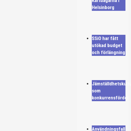
Kartdagarna i
Helsinborg
SSiO har fått
utökad budget
och förlängning
Jämställdhetskult
som
konkurrensfördel
Användningsfall