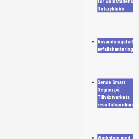
för Guldstadens
Rotaryklubb
Användningsfall
avfallshantering
Sense Smart
Region på
Tillväxtverkets
resultatspridning
Workshop med