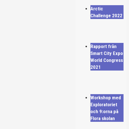
Arctic
Challenge 2022
Rapport från
Smart City Expo
World Congress
2021
Workshop med
Exploratoriet
och 9:orna på
Flora skolan