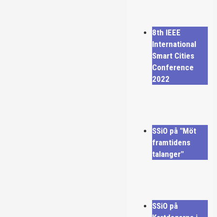
8th IEEE
International
Smart Cities
Conference
2022
SSiO på "Möt
framtidens
talanger"
SSiO på