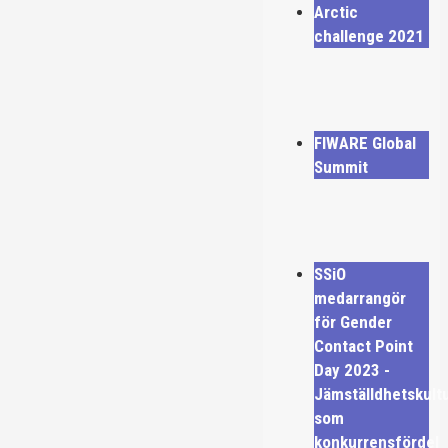
Arctic
challenge 2021
FIWARE Global
Summit
SSiO
medarrangör
för Gender
Contact Point
Day 2023 -
Jämställdhetskult
som
konkurrensfördel