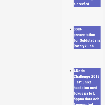
äldrevård
SSiO-
presentation
för Guldstadens
Rotaryklubb
ARctic
Challenge 2018
– ett unikt
hackaton med
fokus på IoT,
öppna data och
Augmented