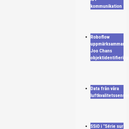
kommunikation
Roboflow
uppmärksammar
Joo Chans
objektidentifiering
Data från våra
luftkvalitetssenso
SSiO i "Série sur