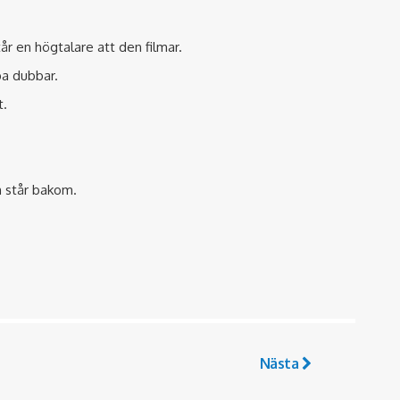
år en högtalare att den filmar.
pa dubbar.
t.
m står bakom.
Nästa