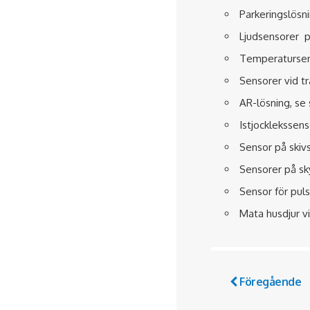
Parkeringslösnin
Ljudsensorer på
Temperatursens
Sensorer vid tr
AR-lösning, se
Istjocklekssens
Sensor på skiv
Sensorer på sky
Sensor för puls
Mata husdjur v
Föregående