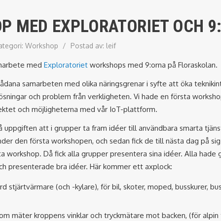
P MED EXPLORATORIET OCH 9
ategori:
Workshop
/
Postad av:
leif
samarbete med
Exploratoriet
workshops med 9:orna på Floraskolan.
sådana samarbeten med olika näringsgrenar i syfte att öka tekniki
ösningar och problem från verkligheten. Vi hade en första worksho
ektet och möjligheterna med vår IoT-plattform.
å uppgiften att i grupper ta fram idéer till användbara smarta tjänst
der den första workshopen, och sedan fick de till nästa dag på sig 
sta workshop. Då fick alla grupper presentera sina idéer. Alla hade g
ch presenterade bra idéer. Här kommer ett axplock:
 stjärtvärmare (och -kylare), för bil, skoter, moped, busskurer, bus
om mäter kroppens vinklar och tryckmätare mot backen, (för alpin t