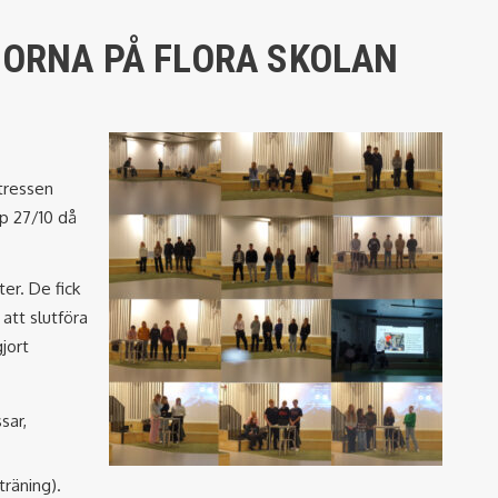
:ORNA PÅ FLORA SKOLAN
ntressen
p 27/10 då
er. De fick
att slutföra
jort
sar,
räning).