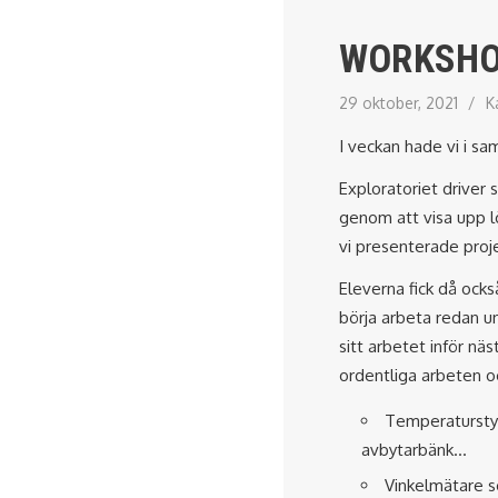
WORKSHO
29 oktober, 2021
/
K
I veckan hade vi i 
Exploratoriet driver 
genom att visa upp l
vi presenterade proj
Eleverna fick då ocks
börja arbeta redan un
sitt arbetet inför nä
ordentliga arbeten o
Temperaturstyrd
avbytarbänk…
Vinkelmätare s