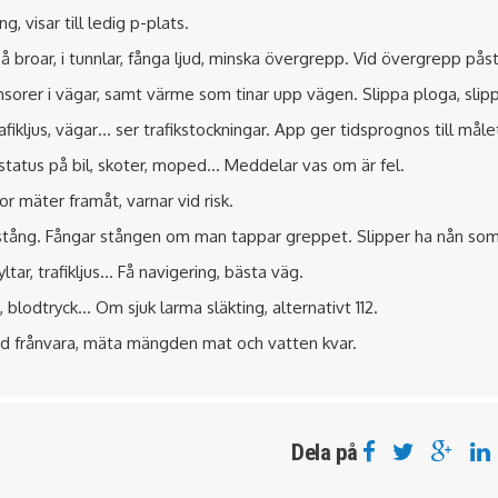
g, visar till ledig p-plats.
 broar, i tunnlar, fånga ljud, minska övergrepp. Vid övergrepp påst
orer i vägar, samt värme som tinar upp vägen. Slippa ploga, slip
afikljus, vägar… ser trafikstockningar. App ger tidsprognos till måle
 status på bil, skoter, moped… Meddelar vas om är fel.
or mäter framåt, varnar vid risk.
stång. Fångar stången om man tappar greppet. Slipper ha nån so
ltar, trafikljus… Få navigering, bästa väg.
, blodtryck… Om sjuk larma släkting, alternativt 112.
id frånvara, mäta mängden mat och vatten kvar.
Dela på