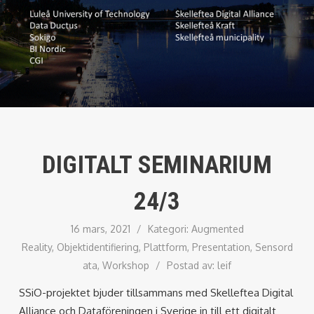
DIGITALT SEMINARIUM
24/3
16 mars, 2021
/
Kategori:
Augmented
Reality
,
Objektidentifiering
,
Plattform
,
Presentation
,
Sensord
ata
,
Workshop
/
Postad av:
leif
SSiO-projektet bjuder tillsammans med Skelleftea Digital
Alliance och Dataföreningen i Sverige in till ett digitalt