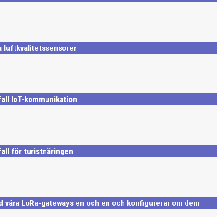
a luftkvalitetssensorer
all IoT-kommunikation
ll för turistnäringen
ed våra LoRa-gateways en och en och konfigurerar om dem