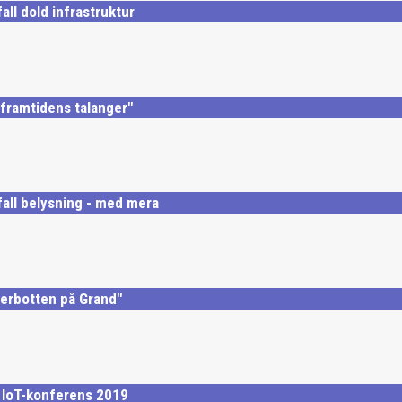
ll dold infrastruktur
 framtidens talanger"
all belysning - med mera
terbotten på Grand"
s IoT-konferens 2019