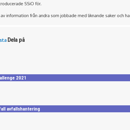
troducerade SSiO för.
r av information från andra som jobbade med liknande saker och h
Dela på
sta
allenge 2021
ll avfallshantering