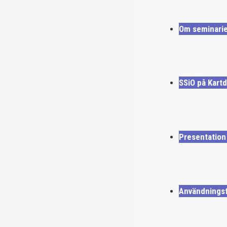
Om seminarie
SSiO på Kartd
Presentation
Användningsf