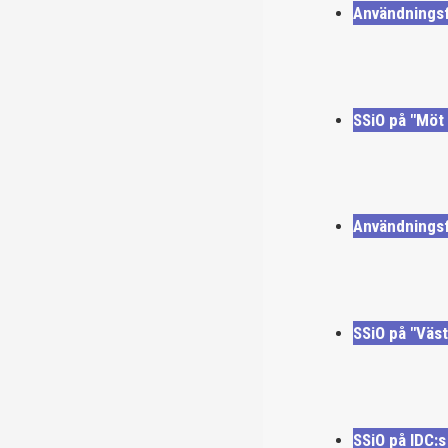
Användningsfa
SSiO på "Möt
Användningsf
SSiO på "Väs
SSiO på IDC: