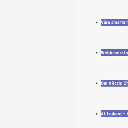
Våra smarta l
Webbaserat ve
Om ARctic Ch
AI-frukost – 