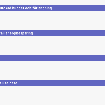
t utökad budget och förlängning
all energibesparing
s use case