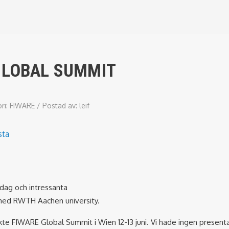
GLOBAL SUMMIT
ri:
FIWARE
/
Postad av:
leif
sta
dag och intressanta
med RWTH Aachen university.
kte FIWARE Global Summit i Wien 12-13 juni. Vi hade ingen presen