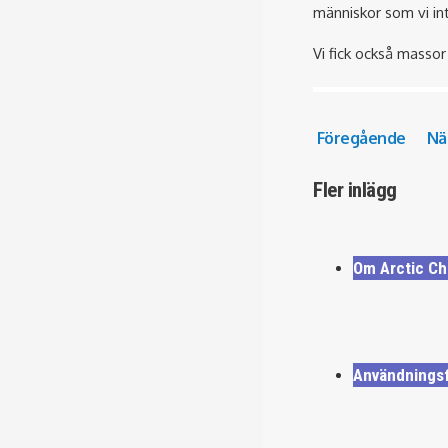
människor som vi in
Vi fick också masso
Föregående
Nä
Fler inlägg
Om Arctic Ch
Användningsfa