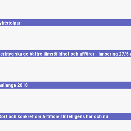
yktstolpar
rktyg ska ge bättre jämställdhet och affärer - lansering 27/5
allenge 2018
Kort och konkret om Artificiell Intelligens här och nu