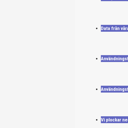
Data från vår
Användningsf
Användningsfa
Vi plockar n