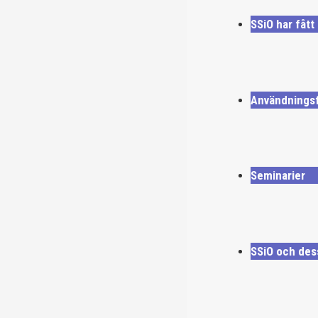
SSiO har fåt
Användningsf
Seminarier
SSiO och des