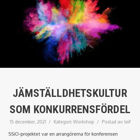
JÄMSTÄLLDHETSKULTUR
SOM KONKURRENSFÖRDEL
15 december, 2021
/
Kategori:
Workshop
/
Postad av:
leif
SSiO-projektet var en arrangörerna för konferensen