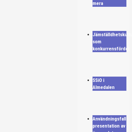
mera
Jämställdhetskult
som
konkurrensfördel
SSiO i
Almedalen
Användningsfall
presentation av