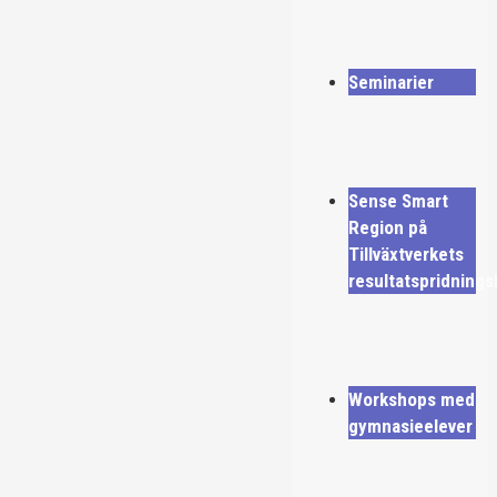
Seminarier
Sense Smart
Region på
Tillväxtverkets
resultatspridning
Workshops med
gymnasieelever