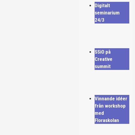
Digitalt
seminarium
24/3
SSiO på
Creative
summit
Vinnande idéer
från workshop
med
Floraskolan