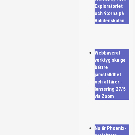
Exploratoriet
och 9:orna på
Bolidenskolan
Webbaserat
verktyg ska ge
bättre
jämställdhet
och affärer -
lansering 27/5
via Zoom
Nu är Phoenix-