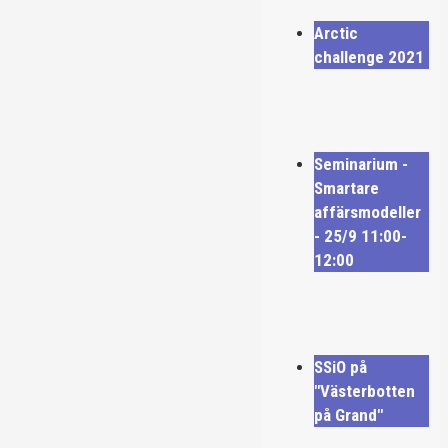
Arctic
challenge 2021
Seminarium -
Smartare
affärsmodeller
- 25/9 11:00-
12:00
SSiO på
"Västerbotten
på Grand"