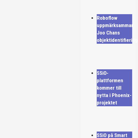
Roboflow
uppmärksammar
Joo Chans
objektidentifiering
SSiO-
plattformen
kommer till
nytta i Phoenix-
projektet
SSiO på Smart