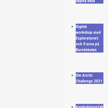
öppna data
Digital
workshop med
Exploratoriet
och 9:orna på
Bureåskolan
Om Arctic
Challenge 2021
Användningsfall