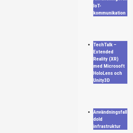
IoT-
kommunikation
TechTalk –
Extended
Reality (XR)
med Microsoft
HoloLens och
Unity3D
Användningsfall
dold
infrastruktur