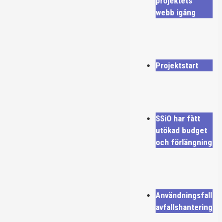
projektets
webb igång
Projektstart
SSiO har fått
utökad budget
och förlängning
Användningsfall
avfallshantering