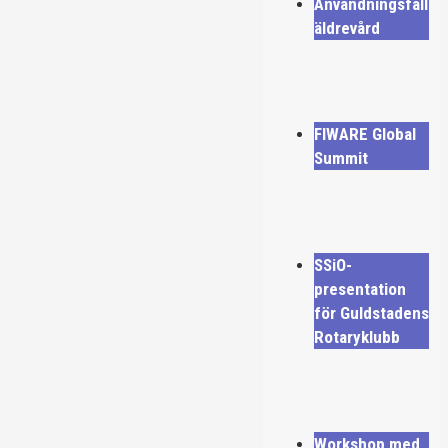
Användningsfall
äldrevård
FIWARE Global
Summit
SSiO-
presentation
för Guldstadens
Rotaryklubb
Workshop med