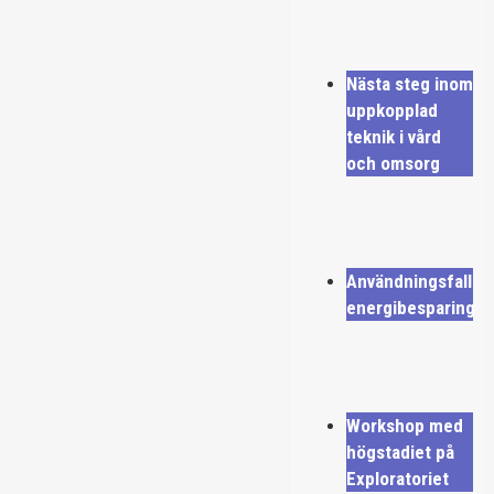
Nästa steg inom
uppkopplad
teknik i vård
och omsorg
Användningsfall
energibesparing
Workshop med
högstadiet på
Exploratoriet