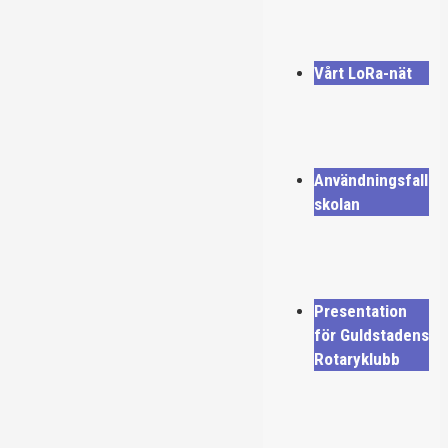
Vårt LoRa-nät
Användningsfall
skolan
Presentation
för Guldstadens
Rotaryklubb