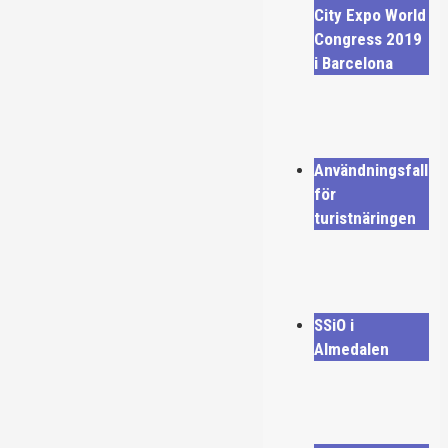
City Expo World
Congress 2019
i Barcelona
Användningsfall
för
turistnäringen
SSiO i
Almedalen