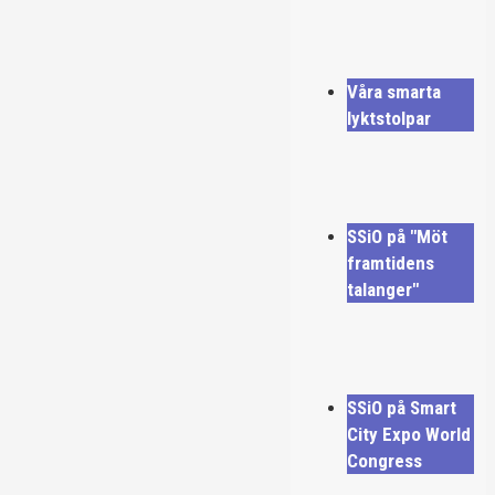
Våra smarta
lyktstolpar
SSiO på "Möt
framtidens
talanger"
SSiO på Smart
City Expo World
Congress