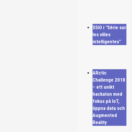
SSiO i "Série sur
les villes
intelligentes"
ARctic
Challenge 2018
– ett unikt
hackaton med
fokus på IoT,
öppna data och
Augmented
Reality