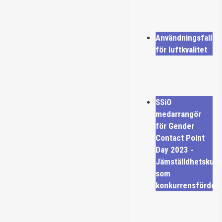
Användningsfall
för luftkvalitet
SSiO
medarrangör
för Gender
Contact Point
Day 2023 -
Jämställdhetskult
som
konkurrensfördel